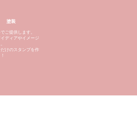
塗装
格でご提供します。
アイディアやイメージ
に。
分だけのスタンプを作
う！