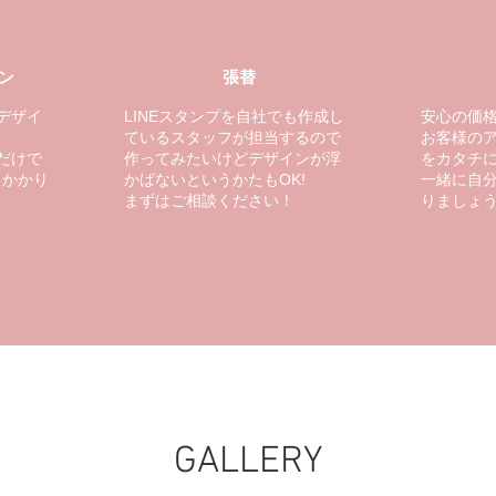
ン
張替
デザイ
LINEスタンプを自社でも作成し
安心の価
ているスタッフが担当するので
お客様の
だけで
作ってみたいけどデザインが浮
をカタチ
くかかり
かばないというかたもOK!
一緒に自
​まずはご相談ください！
りましょ
GALLERY