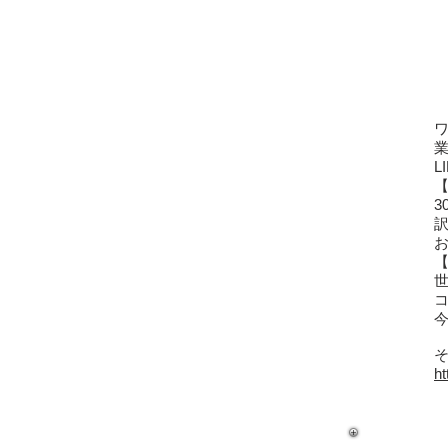
​
​
ht