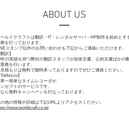
ABOUT US
ワールドクラフトは翻訳・IT・レンタルサーバ・HP制作を始めとす
業務を行っております。
LINEスタンプ以外のお問い合わせも下記からご連絡いただけます。
【翻訳】
30年の実績を持つ弊社の翻訳スタッフが技術文書、公的文書ほかの
訳業務を行います。
​お見積もりは無料で随時承っておりますのでぜひご連絡ください。
【ToMezzo】
世界一簡単なタイムレコーダが
コンセプトのサービスです。
今なら無料キャンペーンを行なっております。
その他の情報や詳細は下記URLよりアクセスください。
tps://www.worldcraft.co.jp/